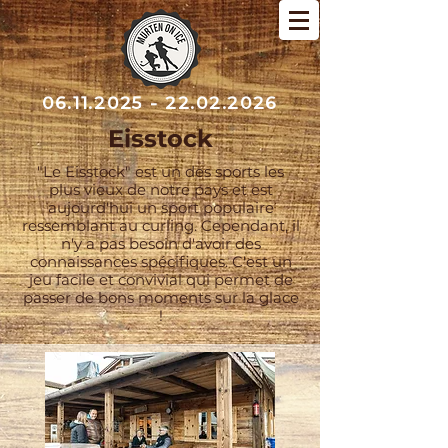
06.11.2025 - 22.02.2026
Eisstock
"Le Eisstock" est un des sports les
plus vieux de notre pays et est
aujourd'hui un sport populaire
ressemblant au curling. Cependant, il
n'y a pas besoin d'avoir des
connaissances spécifiques. C'est un
jeu facile et convivial qui permet de
passer de bons moments sur la glace
!