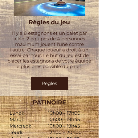
Règles du jeu
Il y a 8 estagnons et un palet par
allée. 2 équipes de 4 personnes
maximum jouent l'une contre
l'autre. Chaque joueur a droit à un
essai par tour. Le but du jeu est de
placer les estagnons de votre équipe
le plus près possible du palet.
Règles
PATINOIRE
Lundi:
10h00 – 17h00
Mardi:
10h00 – 19h45
Mercredi:
10h00 – 19h45
Jeudi:
12h00 – 20h00