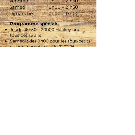
Vendredi:
10h00 – 21h30
Samedi:
10h00 – 21h30
Dimanche:
10h00 – 17h00
Programme spécial:
Jeudi : 18h30 – 20h00 Hockey pour
tous dès 13 ans
​Samedi : dès 9h00 pour les tout-petits
et leurs parents sauf le 21.02.26
Moyens de paiement : comptant ou
Twint
Pas de réservations de tables en
intérieur.
Il est uniquement possible de
réserver des tables dans le Lounge en
extérieur.
PRIX D'ENTRÉE
Enfants (jusqu’à 16 ans):
CHF 3.-
Adultes:
CHF 7.-
Location de patins:
CHF 6.-
Abo. de saison enfants:
CHF 80.-