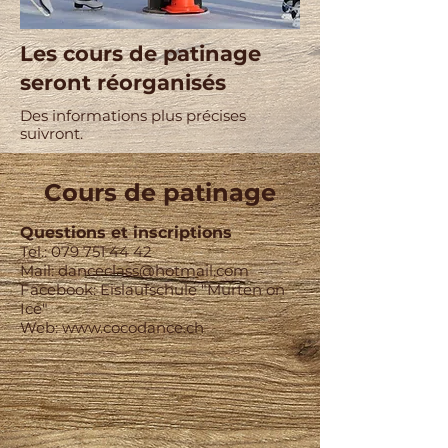
Les cours de patinage
seront réorganisés
Des informations plus précises
suivront.
Cours de patinage
Questions et inscriptions
Tel.:
079 751 44 42
Mail:
danceclass@hotmail.com
Facebook: Eislaufschule "Murten on
Ice"
Web:
www.cocodance.ch